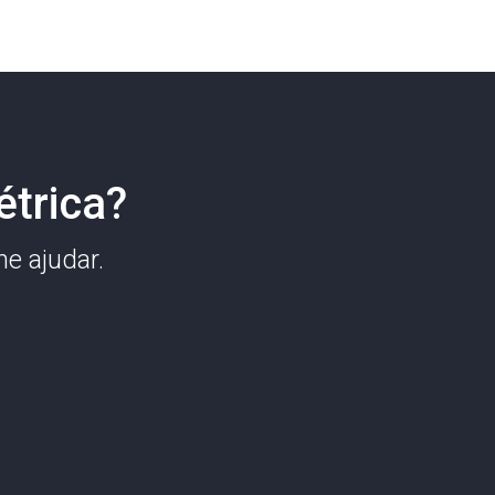
trica?
e ajudar.