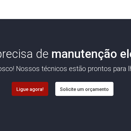
recisa de
manutenção elé
osco! Nossos técnicos estão prontos para lh
Ligue agora!
Solicite um orçamento